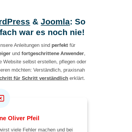
rdPress
&
Joomla
: So
fach war es noch nie!
nsere Anleitungen sind
perfekt
für
eiger
und
fortgeschrittene Anwender
,
re Website selbst erstellen, pflegen oder
ieren möchten: Verständlich, praxisnah
chritt für Schritt verständlich
erklärt.
e Oliver Pfeil
wirst viele Fehler machen und bei