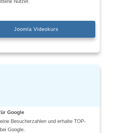
ittene Nutzer.
Joomla Videokurs
für Google
deine Besucherzahlen und erhalte TOP-
bei Google.