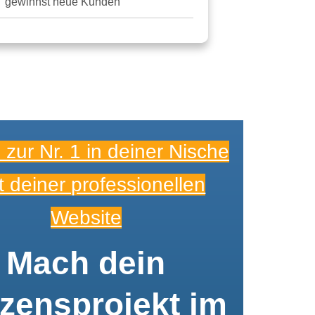
gewinnst neue Kunden
zur Nr. 1 in deiner Nische
it deiner professionellen
Website
Mach dein
zensprojekt im