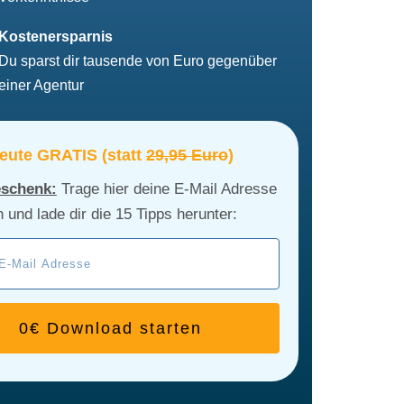
Kostenersparnis
Du sparst dir tausende von Euro gegenüber
einer Agentur
eute GRATIS (statt
29,95 Euro
)
eschenk:
Trage hier deine E-Mail Adresse
n und lade dir die 15 Tipps herunter:
0€ Download starten