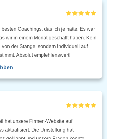
 besten Coachings, das ich je hatte. Es war
as wir in einem Monat geschafft haben. Kein
von der Stange, sondern individuell auf
stimmt. Absolut empfehlenswert!
übben
eil hat unsere Firmen-Website auf
 aktualisiert. Die Umstellung hat
los geklappt und unsere Fragen konnte