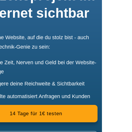
ternet sichtbar
ne Website, auf die du stolz bist - auch
echnik-Genie zu sein:
e Zeit, Nerven und Geld bei der Website-
ge
gere deine Reichweite & Sichtbarkeit
lte automatisiert Anfragen und Kunden
14 Tage für 1€ testen