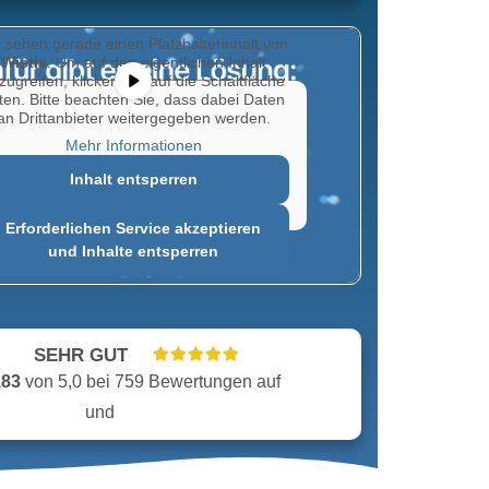
e sehen gerade einen Platzhalterinhalt von
Wistia
. Um auf den eigentlichen Inhalt
zugreifen, klicken Sie auf die Schaltfläche
ten. Bitte beachten Sie, dass dabei Daten
an Drittanbieter weitergegeben werden.
Mehr Informationen
Inhalt entsperren
Erforderlichen Service akzeptieren
und Inhalte entsperren
SEHR GUT
,83
von 5,0 bei 759 Bewertungen auf
und